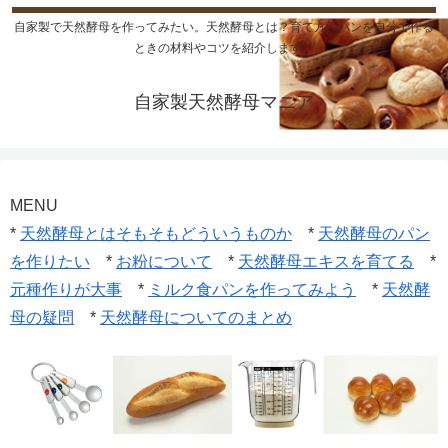
自家製で天然酵母を作ってみたい。天然酵母とは？育て方、パンを自分で作る
ときの材料やコツを紹介します。
自家製天然酵母マニア
MENU
*
天然酵母とはそもそもどういうものか
*
天然酵母のパン
を作りたい
*
お粉について
*
天然酵母エキスを育てる
*
元種作りが大事
*
ミルク食パンを作ってみよう
*
天然酵
母の疑問
*
天然酵母についてのまとめ